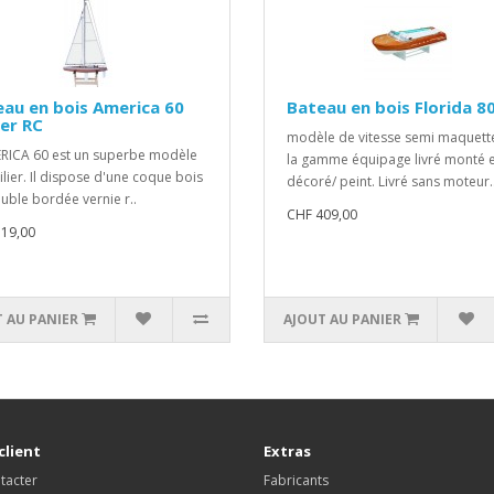
au en bois America 60
Bateau en bois Florida 8
ier RC
modèle de vitesse semi maquett
RICA 60 est un superbe modèle
la gamme équipage livré monté e
ilier. Il dispose d'une coque bois
décoré/ peint. Livré sans moteur.
uble bordée vernie r..
CHF 409,00
19,00
 AU PANIER
AJOUT AU PANIER
client
Extras
tacter
Fabricants