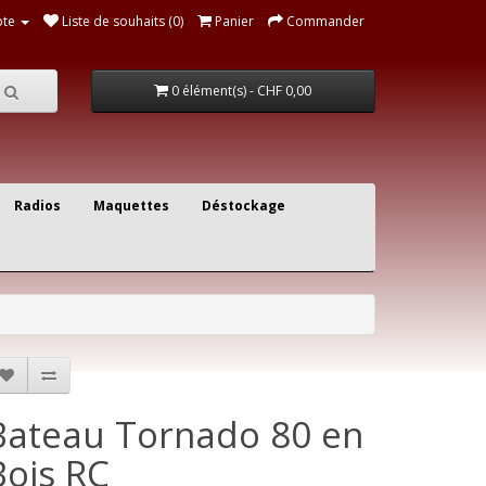
te
Liste de souhaits (0)
Panier
Commander
0 élément(s) - CHF 0,00
Radios
Maquettes
Déstockage
Bateau Tornado 80 en
Bois RC