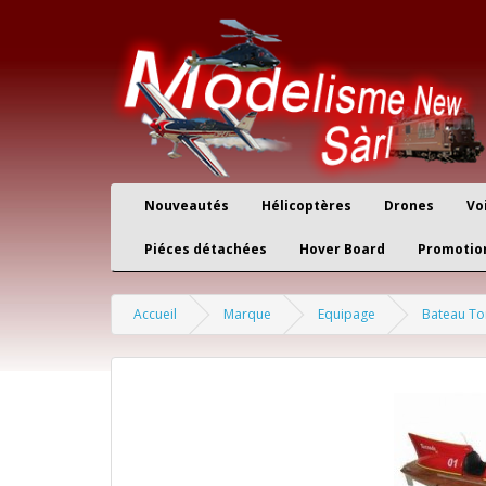
Nouveautés
Hélicoptères
Drones
Vo
Piéces détachées
Hover Board
Promotio
Accueil
Marque
Equipage
Bateau To