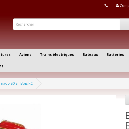
---
Comp
itures
Avions
Trains électriques
Bateaux
Batteries
ns
rnado 80 en Bois RC