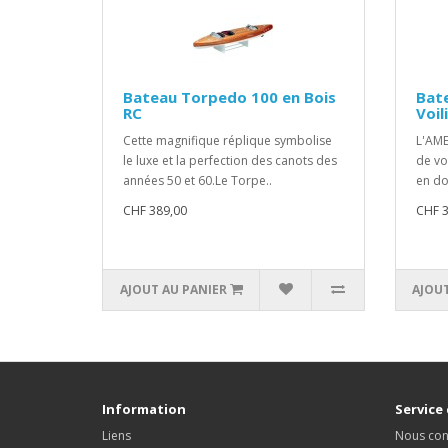
Bateau Torpedo 100 en Bois
Bate
RC
Voil
Cette magnifique réplique symbolise
L'AME
le luxe et la perfection des canots des
de vo
années 50 et 60.Le Torpe..
en do
CHF 389,00
CHF 3
AJOUT AU PANIER
AJOUT
Information
Service 
Liens
Nous con