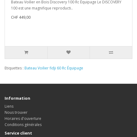
Bateau Voilier en Bois Discovery 100 Rc Équipage Le DISCOVERY
100 est une magnifique reproducti..
CHF 449,00
Etiquettes :
Bateau Voilier fidji 60 Rc Équipage
Information
Liens
Nous trouver
Horaires d'ouverture
Conditions générales
Service client