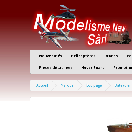
Nouveautés
Hélicoptères
Drones
Vo
Piéces détachées
Hover Board
Promotio
Accueil
Marque
Equipage
Bateau en