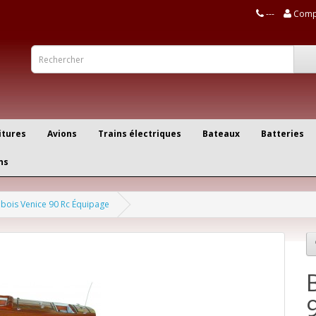
---
Comp
itures
Avions
Trains électriques
Bateaux
Batteries
ns
 bois Venice 90 Rc Équipage