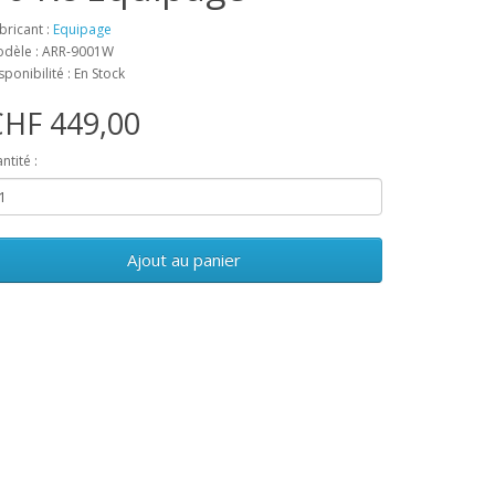
bricant :
Equipage
dèle : ARR-9001W
sponibilité : En Stock
CHF 449,00
ntité :
Ajout au panier