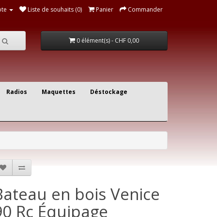
te
Liste de souhaits (0)
Panier
Commander
0 élément(s) - CHF 0,00
Radios
Maquettes
Déstockage
Bateau en bois Venice
90 Rc Équipage