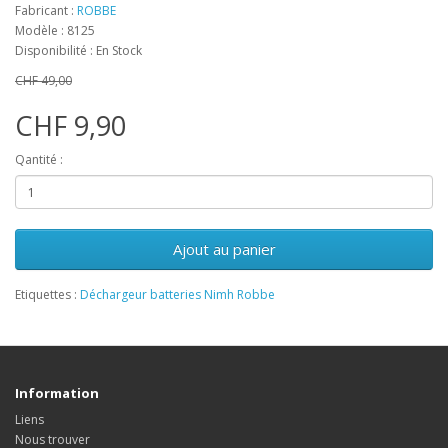
Fabricant :
ROBBE
Modèle : 8125
Disponibilité : En Stock
CHF 49,00
CHF 9,90
Qantité :
Ajout au panier
Etiquettes :
Déchargeur batteries Nimh Robbe
Information
Liens
Nous trouver