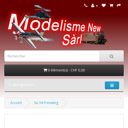
0 élément(s) - CHF 0,00
Catégories
Accueil
Su-34 Freewing